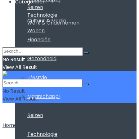
Categorieën
Reizen
Technologie
Cultuur & Media
Werk & Ondernemen
Wonen
Financiën
Gezondheid
No Result
View All Result
Lifestyle
No Result
Maatschappij
View All Result
Reizen
Home
Lifestyle
Technologie