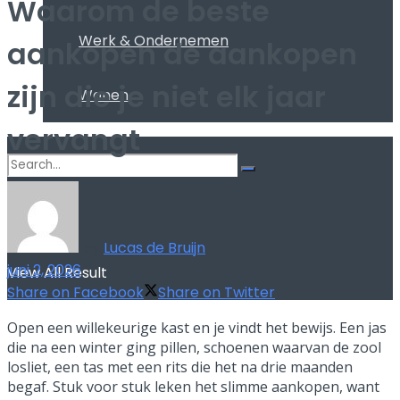
Waarom de beste
Werk & Ondernemen
aankopen de aankopen
zijn die je niet elk jaar
Wonen
vervangt
No Result
by
Lucas de Bruijn
juni 2, 2026
View All Result
Share on Facebook
Share on Twitter
Open een willekeurige kast en je vindt het bewijs. Een jas
die na een winter ging pillen, schoenen waarvan de zool
losliet, een tas met een rits die het na drie maanden
begaf. Stuk voor stuk leken het slimme aankopen, want