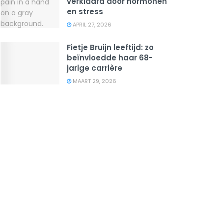
verklaard door hormonen
en stress
APRIL 27, 2026
Fietje Bruijn leeftijd: zo
beïnvloedde haar 68-
jarige carrière
MAART 29, 2026