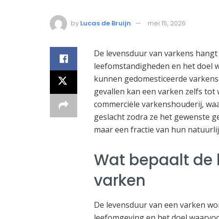
by
Lucas de Bruijn
mei 15, 2026
De levensduur van varkens hangt s
leefomstandigheden en het doel 
kunnen gedomesticeerde varkens 
gevallen kan een varken zelfs tot w
commerciële varkenshouderij, wa
geslacht zodra ze het gewenste ge
maar een fractie van hun natuurli
Wat bepaalt de 
varken
De levensduur van een varken wor
leefomgeving en het doel waarvoo