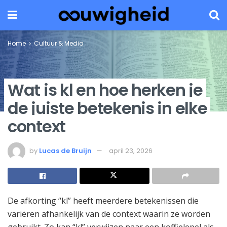
Home
Cultuur & Media
Wat is kl en hoe herken je
de juiste betekenis in elke
context
by
Lucas de Bruijn
april 23, 2026
De afkorting “kl” heeft meerdere betekenissen die
variëren afhankelijk van de context waarin ze worden
gebruikt. Zo kan “kl” verwijzen naar een koffielepel als